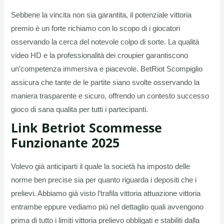
Sebbene la vincita non sia garantita, il potenziale vittoria
premio è un forte richiamo con lo scopo di i giocatori
osservando la cerca del notevole colpo di sorte. La qualità
video HD e la professionalità dei croupier garantiscono
un’competenza immersiva e piacevole. BetRiot Scompiglio
assicura che tante de le partite siano svolte osservando la
maniera trasparente e sicuro, offrendo un contesto successo
gioco di sana qualita per tutti i partecipanti.
Link Betriot Scommesse
Funzionante 2025
Volevo già anticiparti il quale la società ha imposto delle
norme ben precise sia per quanto riguarda i depositi che i
prelievi. Abbiamo già visto l’trafila vittoria attuazione vittoria
entrambe eppure vediamo più nel dettaglio quali avvengono
prima di tutto i limiti vittoria prelievo obbligati e stabiliti dalla