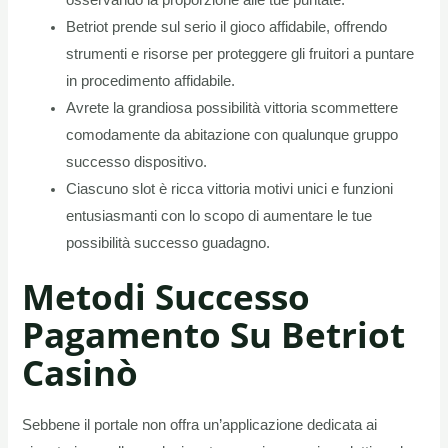
Betriot prende sul serio il gioco affidabile, offrendo
strumenti e risorse per proteggere gli fruitori a puntare
in procedimento affidabile.
Avrete la grandiosa possibilità vittoria scommettere
comodamente da abitazione con qualunque gruppo
successo dispositivo.
Ciascuno slot è ricca vittoria motivi unici e funzioni
entusiasmanti con lo scopo di aumentare le tue
possibilità successo guadagno.
Metodi Successo
Pagamento Su Betriot
Casinò
Sebbene il portale non offra un’applicazione dedicata ai