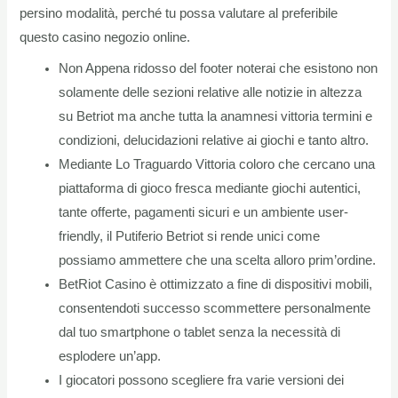
persino modalità, perché tu possa valutare al preferibile
questo casino negozio online.
Non Appena ridosso del footer noterai che esistono non
solamente delle sezioni relative alle notizie in altezza
su Betriot ma anche tutta la anamnesi vittoria termini e
condizioni, delucidazioni relative ai giochi e tanto altro.
Mediante Lo Traguardo Vittoria coloro che cercano una
piattaforma di gioco fresca mediante giochi autentici,
tante offerte, pagamenti sicuri e un ambiente user-
friendly, il Putiferio Betriot si rende unici come
possiamo ammettere che una scelta alloro prim’ordine.
BetRiot Casino è ottimizzato a fine di dispositivi mobili,
consentendoti successo scommettere personalmente
dal tuo smartphone o tablet senza la necessità di
esplodere un’app.
I giocatori possono scegliere fra varie versioni dei