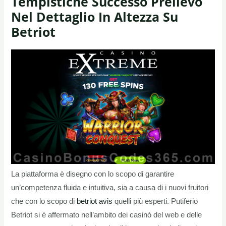
Tempistiche Successo Prelievo
Nel Dettaglio In Altezza Su
Betriot
La piattaforma è disegno con lo scopo di garantire
un’competenza fluida e intuitiva, sia a causa di i nuovi fruitori
che con lo scopo di
betriot avis
quelli più esperti. Putiferio
Betriot si è affermato nell’ambito dei casinò del web e delle