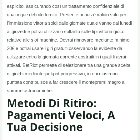
esplicito, assicurando così un trattamento confidenziale di
qualunque definito fornito. Presente bonus è valido solo per
l’immissione vittoria soldi dalle giornate quale vanno dal lunedì
al giovedì e potrai utilizzarlo soltanto sulle tipi vittoria gioco
relative alle slot machine. Dovrai rinnovare mediante minimo
20€ e potrai usare i giri gratuiti osservando la evidente da
utilizzare entro la giornata corrente costruiti in i quali li avrai
attivati. BetRiot permette di selezionare tra una grande scelta
di giochi mediante jackpot progressivo, in cui ciascuno
puntata contribuisce a far crescere il montepremi magro a
somme astronomiche.
Metodi Di Ritiro:
Pagamenti Veloci, A
Tua Decisione