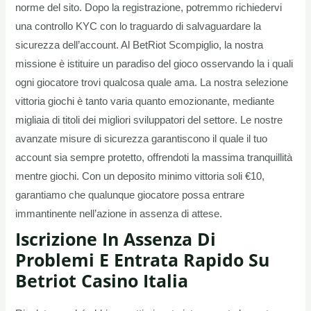
norme del sito. Dopo la registrazione, potremmo richiedervi
una controllo KYC con lo traguardo di salvaguardare la
sicurezza dell’account. Al BetRiot Scompiglio, la nostra
missione è istituire un paradiso del gioco osservando la i quali
ogni giocatore trovi qualcosa quale ama. La nostra selezione
vittoria giochi è tanto varia quanto emozionante, mediante
migliaia di titoli dei migliori sviluppatori del settore. Le nostre
avanzate misure di sicurezza garantiscono il quale il tuo
account sia sempre protetto, offrendoti la massima tranquillità
mentre giochi. Con un deposito minimo vittoria soli €10,
garantiamo che qualunque giocatore possa entrare
immantinente nell’azione in assenza di attese.
Iscrizione In Assenza Di
Problemi E Entrata Rapido Su
Betriot Casino Italia