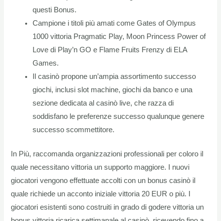
questi Bonus.
Campione i titoli più amati come Gates of Olympus
1000 vittoria Pragmatic Play, Moon Princess Power of
Love di Play’n GO e Flame Fruits Frenzy di ELA
Games.
Il casinò propone un’ampia assortimento successo
giochi, inclusi slot machine, giochi da banco e una
sezione dedicata al casinò live, che razza di
soddisfano le preferenze successo qualunque genere
successo scommettitore.
In Più, raccomanda organizzazioni professionali per coloro il
quale necessitano vittoria un supporto maggiore. I nuovi
giocatori vengono effettuate accolti con un bonus casinò il
quale richiede un acconto iniziale vittoria 20 EUR o più. I
giocatori esistenti sono costruiti in grado di godere vittoria un
bonus vittoria ricarica settimanale al casinò, ricevendo fino a