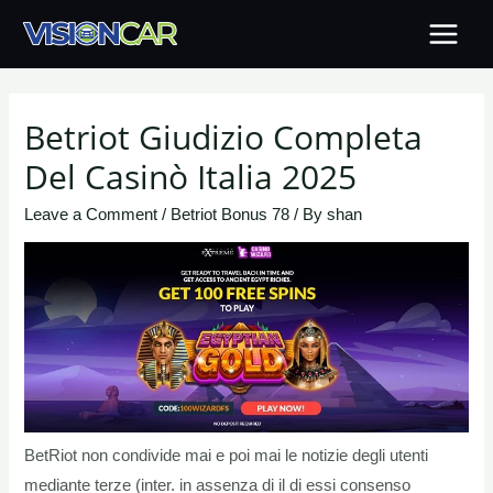
Skip
to
MAIN
content
MENU
Betriot Giudizio Completa
Del Casinò Italia 2025
Leave a Comment
/
Betriot Bonus 78
/ By
shan
BetRiot non condivide mai e poi mai le notizie degli utenti
mediante terze (inter. in assenza di il di essi consenso