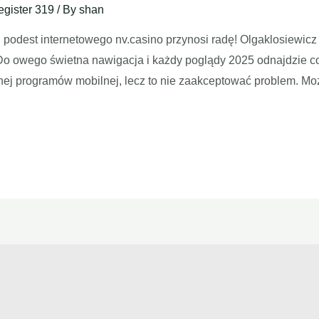
gister 319
/ By
shan
 podest internetowego nv.casino przynosi radę! Olgaklosiewicz tu
! Do owego świetna nawigacja i każdy poglądy 2025 odnajdzie c
alnej programów mobilnej, lecz to nie zaakceptować problem. M