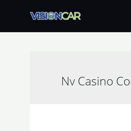
Skip
to
content
Nv Casino C