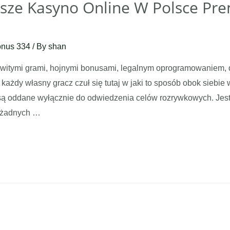
sze Kasyno Online W Polsce Pre
onus 334
/ By
shan
witymi grami, hojnymi bonusami, legalnym oprogramowaniem,
aby każdy własny gracz czuł się tutaj w jaki to sposób obok sieb
są oddane wyłącznie do odwiedzenia celów rozrywkowych. Jest j
a żadnych …