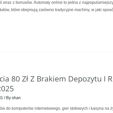
eś wraz z bonusów. Automaty online to jedna z najpopularniejsz
tułów, które obejmują zarówno tradycyjne machiny, w jaki spo
cia 80 Zł Z Brakiem Depozytu I 
2025
81
/ By
shan
tów do komputerów internetowego, gier stołowych i kasyna na 