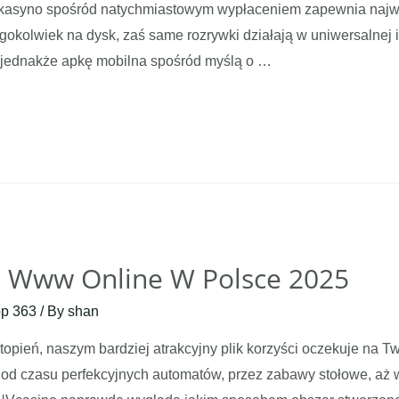
asyno spośród natychmiastowym wypłaceniem zapewnia najwy
gokolwiek na dysk, zaś same rozrywki działają w uniwersalnej 
y jednakże apkę mobilna spośród myślą o …
na Www Online W Polsce 2025
pp 363
/ By
shan
opień, naszym bardziej atrakcyjny plik korzyści oczekuje na T
– od czasu perfekcyjnych automatów, przez zabawy stołowe, aż 