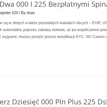
Dwa 000 I 225 Bezpłatnymi Spin
gister 220
/ By
shan
e są w złotych a także pozostałych walutach obcych – EUR, US
ch automatów, poprzez zabawy stołowe, aż po współczesne produ
cać wygrane, musisz przejść proces weryfikacji KYC. NV Casino 
ierz Dziesięć 000 Pln Plus 225 Ds