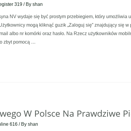
gister 319
/ By
shan
na NV wydaje się być prostym przebiegiem, który umożliwia u
 Użytkownicy mogą kliknąć guzik „Zaloguj się” znajdujący się 
mail albo nr komórki oraz hasło. Na Rzecz użytkowników mobi
go zbyt pomocą …
owego W Polsce Na Prawdziwe Pi
line 616
/ By
shan