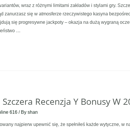
riantów, wraz z różnymi limitami zakładów i stylami gry. Szcz
ąd zanurzasz się w atmosferze rzeczywistego kasyna bezpośre
najdują się progresywne jackpoty – okazja na dużą wygraną ocz
czeństwo …
 Szczera Recenzja Y Bonusy W 2
line 616
/ By
shan
gowany najpierw upewnić się, że spełniłeś każde wytyczne, w n