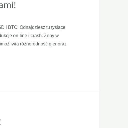
ami!
D i BTC. Odnajdziesz tu tysiące
kcje on-line i crash. Żeby w
umożliwia różnorodność gier oraz
!