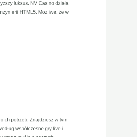
ższy luksus. NV Casino działa
inżynierii HTML5. Mozliwe, że w
woich potrzeb. Znajdziesz w tym
według współczesne gry live i