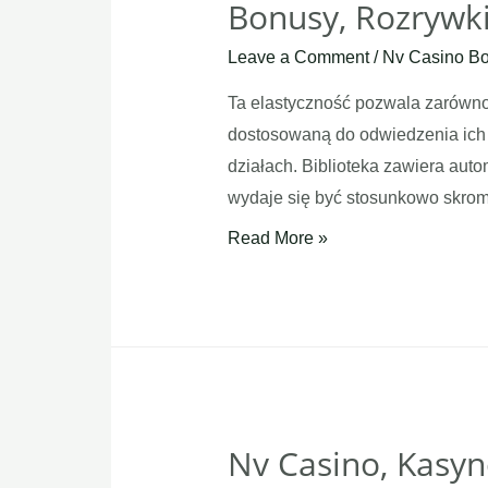
Bonusy, Rozrywki
Premia
Powitalny
Leave a Comment
/
Nv Casino B
I
Ta elastyczność pozwala zarówn
Darmowe
dostosowaną do odwiedzenia ich 
Spiny
działach. Biblioteka zawiera auto
wydaje się być stosunkowo skro
Bonusy,
Read More »
Rozrywki,
Płatności,
Recenzje
Nv Casino, Kasy