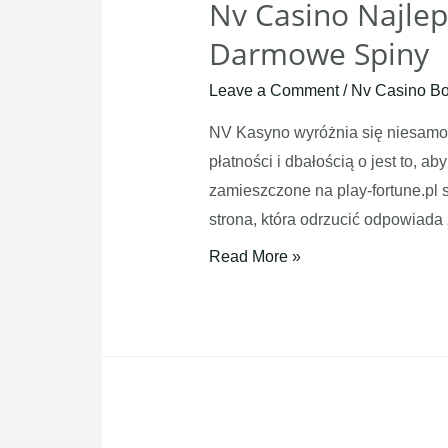
Nv Casino Najlep
Darmowe Spiny
Leave a Comment
/
Nv Casino B
NV Kasyno wyróżnia się niesamo
płatności i dbałością o jest to, 
zamieszczone na play-fortune.pl 
strona, która odrzucić odpowiad
Nv
Read More »
Casino
Najlepsze
Kasyno
Online
W
Polsce