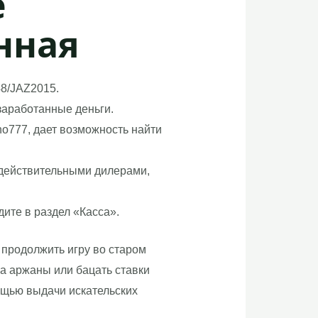
е
нная
8/JAZ2015.
дзаработанные деньги.
o777, дает возможность найти
 действительными дилерами,
ите в раздел «Касса».
 продолжить игру во старом
на аржаны или бацать ставки
ощью выдачи искательских