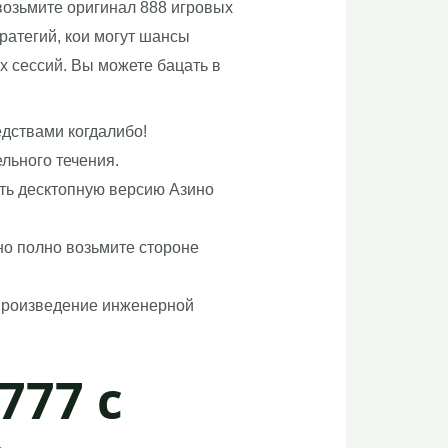
возьмите оригинал 888 игровых
ратегий, кои могут шансы
 сессий. Вы можете бацать в
едствами когдалибо!
льного течения.
ить десктопную версию Азино
но полно возьмите стороне
 произведение инженерной
777 с