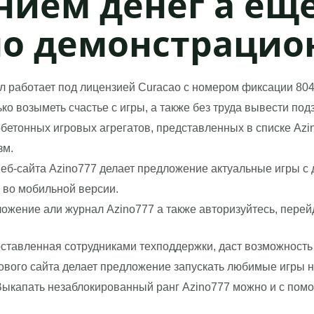
нием денег а ещ
но демонстрацио
 работает под лицензией Curacao с номером фиксации 804
ко возыметь счастье с игры, а также без труда вывести по
етонных игровых агрегатов, представленных в списке Azin
зм.
еб-сайта Azino777 делает предложение актуальные игры с
 во мобильной версии.
жение али журнал Azino777 а также авторизуйтесь, перейд
ставленная сотрудниками техподдержки, даст возможность
рового сайта делает предложение запускать любимые игры 
Выкапать незаблокированный ранг Azino777 можно и с пом