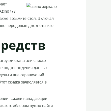
рает
Azino777
кже возьмите стол. Включая
еще передовые джекпоты изо
средств
грузки скана али списке
сле подтверждения данных
деньги вне ограничений.
тот скидка зачисляется в
рений. Ежели нападающий
кликах гемблером нужно найти