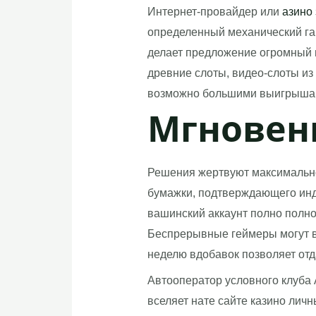
Интернет-провайдер или
азино
определенный механический ган
делает предложение огромный 
древние слоты, видео-слоты и
возможно большими выигрыша
Мгновен
Решения жертвуют максимально 
бумажки, подтверждающего инди
вашинский аккаунт полно полно
Беспрерывные геймеры могут вы
неделю вдобавок позволяет отда
Автооператор условного клуба
вселяет нате сайте казино личн