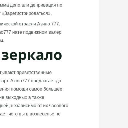
мма депо али депривация по
 «Зарегистрироваться».
ической отрасли Азино 777.
no777 нате подвижном валер
ы.
 зеркало
атывают приветственные
арт. Azino777 предлагает до
учения помощи самое большее
не выходных а также
ней, независимо от их часового
ет, чего вы в вознесенье не