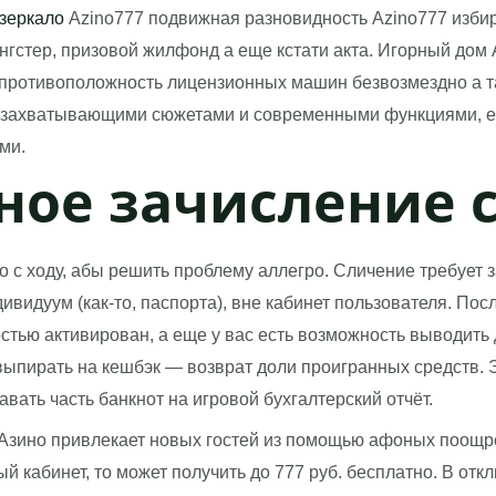
 зеркало
Azino777 подвижная разновидность Azino777 изби
гстер, призовой жилфонд а еще кстати акта. Игорный дом 
противоположность лицензионных машин безвозмездно а та
з захватывающими сюжетами и современными функциями, 
ми.
ное зачисление 
с ходу, абы решить проблему аллегро. Сличение требует за
видуум (как-то, паспорта), вне кабинет пользователя. По
стью активирован, а еще у вас есть возможность выводить 
пирать на кешбэк — возврат доли проигранных средств. Э
вать часть банкнот на игровой бухгалтерский отчёт.
 Азино привлекает новых гостей из помощью афоных поощ
ый кабинет, то может получить до 777 руб. бесплатно. В от