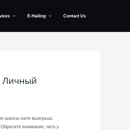
vices
E-Hailing
Contact Us
В Личный
ные шансы нате выигрыш.
Обратите внимание, чего у